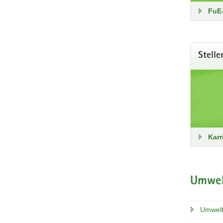
FuE-
Stell
Karr
Säch
Umwel
Tägli
Umwel
Wer wi