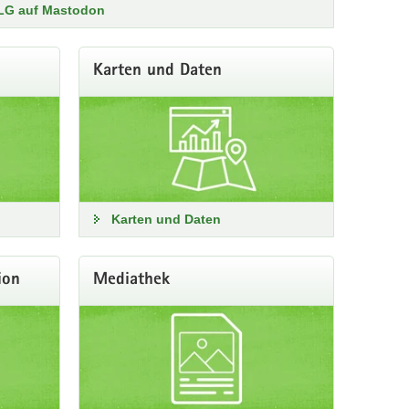
LG auf Mastodon
.
fos zum Versuch: 
sohub.io/jluq
Karten und Daten
t 2026
LfULG Sachsen
@lfulg
n bietet die Sächsische Gartenakademie. Schauen Sie
lüsse & Bäche in Sachsen führen nach wie vor viel zu wenig 
Karten und Daten
An über 70 Prozent der ausgewerteten Pegel liegen die 
se aktuell im Niedrigwasser.   
ion
Mediathek
s länger nicht regnet, werden die Fließgewässer vor allem 
Grundwasser gespeist.  Da auch im Grundwasser 
sser herrscht, gehen die Durchflüsse weiter zurück. 
d der ausgeprägten Trockenheit ist aktuell keine 
ung in Sicht. 
nfos zum Niedrigwasser in Sachsen: 
sohub.io/scyr