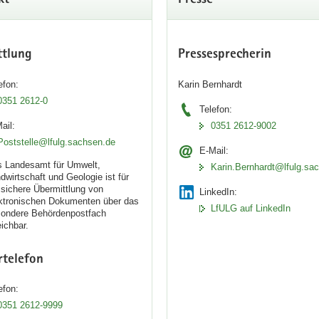
kt
Presse
ttlung
Pressesprecherin
efon:
Karin Bernhardt
0351 2612-0
Telefon:
ail:
0351 2612-9002
Poststelle@lfulg.sachsen.de
E-Mail:
 Landesamt für Umwelt,
Karin.Bernhardt@lfulg.sa
dwirtschaft und Geologie ist für
 sichere Übermittlung von
LinkedIn:
ktronischen Dokumenten über das
LfULG auf LinkedIn
ondere Behördenpostfach
eichbar.
rtelefon
efon:
0351 2612-9999