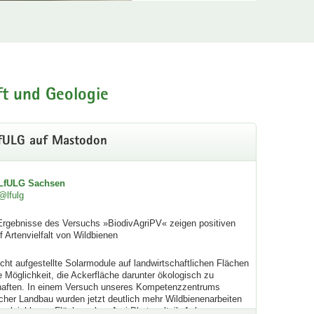
odenbeschaffenheit finden Sie hier bei uns im
ft und Geologie
fULG auf Mastodon
LfULG Sachsen
@lfulg
Ergebnisse des Versuchs »BiodivAgriPV« zeigen positiven 
f Artenvielfalt von Wildbienen
ht aufgestellte Solarmodule auf landwirtschaftlichen Flächen 
e Möglichkeit, die Ackerfläche darunter ökologisch zu 
haften. In einem Versuch unseres Kompetenzzentrums 
cher Landbau wurden jetzt deutlich mehr Wildbienenarbeiten 
ergleichbaren Flächen ohne Agri-Photovoltaik-Anlagen 