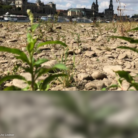
n
te Lindner