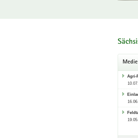
Troc
Hauptinhal
Aktuell
Sächsi
Interne
In
Medie
Agri-
10.07
Einla
16.06
Feldt
19.05