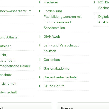
r
Fischerei
ROHSA 
Sachs
deo anschauen
hochwasserzentrum
Förder- und
Fachbildungszentren mit
Digita
Informations- und
Auskun
Servicestellen
DIANAweb
und Altlasten
Lehr- und Versuchsgut
ufolgen
Köllitsch
icht,
Gartenbau
tterungen,
omagnetische Felder
Gartenakademie
enschutz
Gartenbaufachschule
nsicherheit
Grüne Berufe
ufwirtschaft