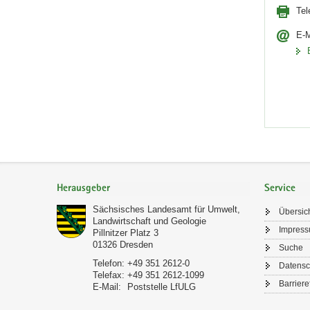
Tel
E-M
Footer-
Bereich
Herausgeber
Service
Sächsisches Landesamt für Umwelt,
Übersic
Landwirtschaft und Geologie
Impres
Pillnitzer Platz 3
01326
Dresden
Suche
Telefon:
+49 351 2612-0
Datensc
Telefax:
+49 351 2612-1099
Barriere
E-Mail:
Poststelle LfULG