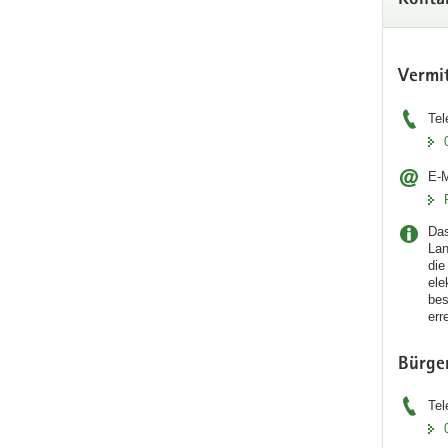
Konta
Vermi
Tel
E-M
Das
Lan
die
ele
bes
err
Bürge
Tel