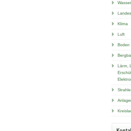
Wasse
Vi
Landes
Klima
Luft
Boden 
Bergba
Lärm, L
Erschü
Elektr
Strahl
Anlage
Kreisla