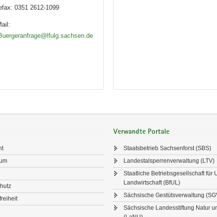
efax:
0351 2612-1099
ail:
Buergeranfrage@lfulg.sachsen.de
Verwandte Portale
ht
Staatsbetrieb Sachsenforst (SBS)
sum
Landestalsperrenverwaltung (LTV)
Staatliche Betriebsgesellschaft für
Landwirtschaft (BfUL)
hutz
Sächsische Gestütsverwaltung (SG
freiheit
Sächsische Landesstiftung Natur 