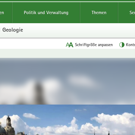
reifende
en
Politik und Verwaltung
Themen
Se
d Geologie
Schriftgröße anpassen
Kont
en
leinstieg
lthemen
onen
it
ademie