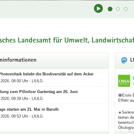
kenheit in Sachsen
t
e Informationen zu Witterung und Klima, zum Wasserhaushalt und zur B
sches Landesamt für Umwelt, Landwirtscha
t.
formationen zur Trockenheit
ninformationen
L
Photovoltaik belebt die Biodiversität auf dem Acker
lfulg
.2026, 08:00 Uhr - LfULG
dung zum Pillnitzer Gartentag am 20. Juni
🐝Erste 
.2026, 09:39 Uhr - LfULG
Effekt au
age starten am 21. Mai in Baruth
☀️Senkrec
.2026, 08:53 Uhr - LfULG
bieten di
bewirtsc
Ökologis
als auf v