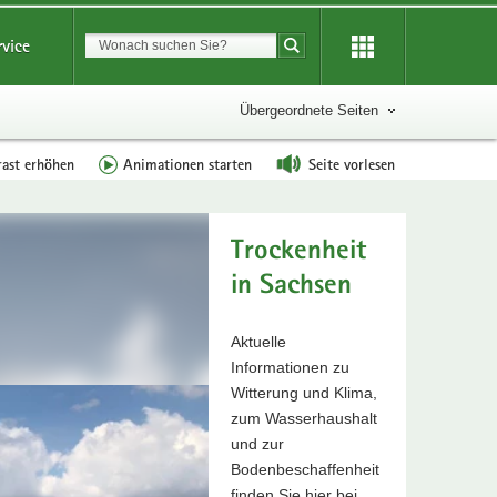
Suchbegriff
rvice
Suche starten
Übergeordnete Seiten
rast erhöhen
Animationen starten
Seite vorlesen
Trockenheit
in Sachsen
Aktuelle
Informationen zu
Witterung und Klima,
zum Wasserhaushalt
und zur
Bodenbeschaffenheit
finden Sie hier bei