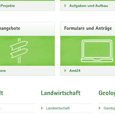
Projekte
Aufgaben und Aufbau
31. Juli 
enangebote
Formulare und Anträge
lfulg
⚠️Aufgru
Temperat
🩺Vor al
Asthmati
im Freie
iere
Amt24
🔎Aktuell
unserem 
sisches Landesamt für Umwelt, Landwirtsch
t
Landwirtschaft
Geolo
ch für ein gutes Leben
17. Juli 
t
Landwirtschaft
Geolog
r sind und was wir machen: für Umwelt, Landwirtschaft und Geologie, 