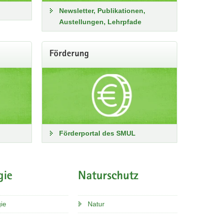
Newsletter, Publikationen,
Austellungen, Lehrpfade
2026
Förderung
LfULG Sachsen
@lfulg
nd der intensiven Sonneneinstrahlung und warmen 
uren ist die Ozonkonzentration in Sachsen derzeit erhöht. 
lem empfindliche oder vorgeschädigte Personen wie 
ker sollten bei hohen Ozonwerten körperliche Anstrengungen 
n vermeiden. (Quelle: Umweltbundesamt)
Förderportal des SMUL
e Daten zur Ozonbelastung in Ihrer Region finden Sie in 
Luftmessnetz: 
sohub.io/fg60
aft und Geologie
gie
Naturschutz
2026
ie
Natur
für den Naturschutz und den ländlichen Raum.