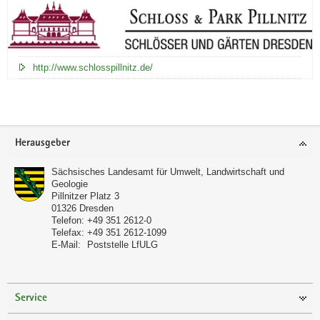
http://www.schlosspillnitz.de/
Footer-
Herausgeber
Bereich
Sächsisches Landesamt für Umwelt, Landwirtschaft und
Geologie
Pillnitzer Platz 3
01326
Dresden
Telefon:
+49 351 2612-0
Telefax:
+49 351 2612-1099
E-Mail:
Poststelle LfULG
Service