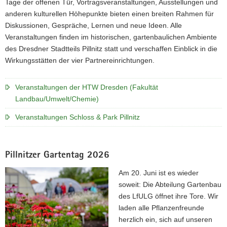
Tage der offenen Tür, Vortragsveranstaltungen, Ausstellungen und
a
anderen kulturellen Höhepunkte bieten einen breiten Rahmen für
v
Diskussionen, Gespräche, Lernen und neue Ideen. Alle
i
Veranstaltungen finden im historischen, gartenbaulichen Ambiente
g
des Dresdner Stadtteils Pillnitz statt und verschaffen Einblick in die
a
Wirkungsstätten der vier Partnereinrichtungen.
t
i
Veranstaltungen der HTW Dresden (Fakultät
o
Landbau/Umwelt/Chemie)
n
Veranstaltungen Schloss & Park Pillnitz
Pillnitzer Gartentag 2026
Am 20. Juni ist es wieder
soweit: Die Abteilung Gartenbau
des LfULG öffnet ihre Tore. Wir
laden alle Pflanzenfreunde
herzlich ein, sich auf unseren