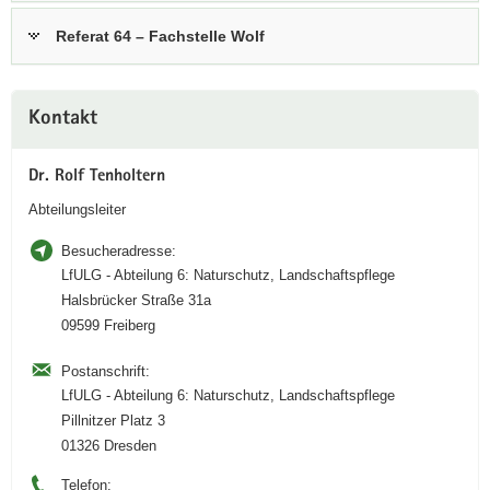
a
Referat 64 – Fachstelle Wolf
v
i
g
Weitere
Kontakt
a
Information
t
i
Dr. Rolf Tenholtern
o
Abteilungsleiter
n
Besucheradresse:
LfULG - Abteilung 6: Naturschutz, Landschaftspflege
Halsbrücker Straße 31a
09599 Freiberg
Postanschrift:
LfULG - Abteilung 6: Naturschutz, Landschaftspflege
Pillnitzer Platz 3
01326 Dresden
Telefon: