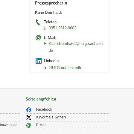
Pressesprecherin
Karin Bernhardt
Telefon:
0351 2612-9002
E-Mail:
Karin.Bernhardt@lfulg.sachsen.
de
LinkedIn:
LfULG auf LinkedIn
Seite empfehlen
Facebook
X (vormals Twitter)
 Umwelt und
E-Mail