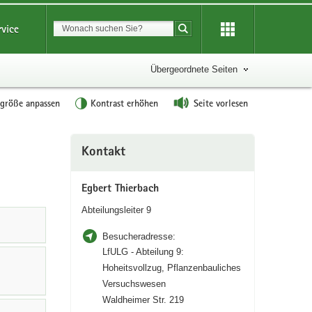
Suchbegriff
rvice
Suche starten
Übergeordnete Seiten
tgröße anpassen
Kontrast erhöhen
Seite vorlesen
Weitere
Kontakt
Information
Egbert Thierbach
Abteilungsleiter 9
Besucheradresse:
LfULG - Abteilung 9:
Hoheitsvollzug, Pflanzenbauliches
Versuchswesen
Waldheimer Str. 219