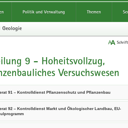
reifende
en
Politik und Verwaltung
Themen
Se
d Geologie
Schrif
ilung 9 - Hoheitsvollzug,
t
nzenbauliches Versuchswesen
erat 91 – Kontrolldienst Pflanzenschutz und Pflanzenbau
erat 92 – Kontrolldienst Markt und Ökologischer Landbau, EU-
ulprogramm