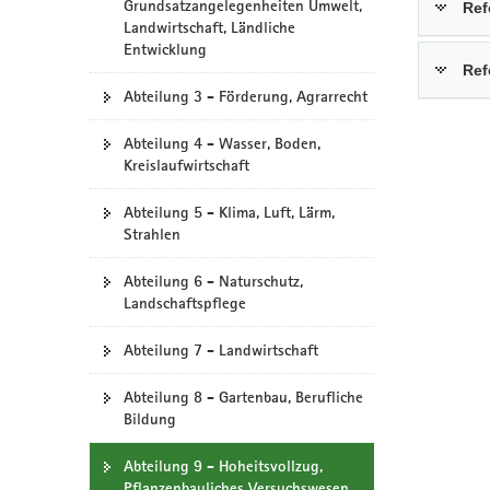
Grundsatzangelegenheiten Umwelt,
Ref
a
Landwirtschaft, Ländliche
Entwicklung
v
Ref
i
Abteilung 3 - Förderung, Agrarrecht
g
a
Abteilung 4 - Wasser, Boden,
t
Kreislaufwirtschaft
i
o
Abteilung 5 - Klima, Luft, Lärm,
n
Strahlen
Abteilung 6 - Naturschutz,
Landschaftspflege
Abteilung 7 - Landwirtschaft
Abteilung 8 - Gartenbau, Berufliche
Bildung
Abteilung 9 - Hoheitsvollzug,
Pflanzenbauliches Versuchswesen