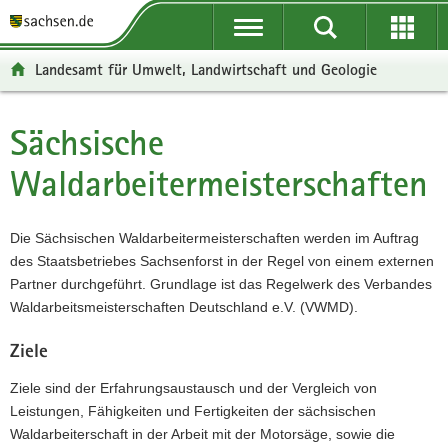
P
P
H
W
F
o
o
a
e
o
r
r
u
i
o
Landesamt für Umwelt, Landwirtschaft und Geologie
t
t
p
t
t
a
a
t
e
e
l
l
i
r
r
Sächsische
Hauptinhalt
ü
n
n
e
-
Waldarbeitermeisterschaften
b
a
h
I
B
e
v
a
n
e
r
i
l
f
r
Die Sächsischen Waldarbeitermeisterschaften werden im Auftrag
g
g
t
o
e
des Staatsbetriebes Sachsenforst in der Regel von einem externen
r
a
r
i
Partner durchgeführt. Grundlage ist das Regelwerk des Verbandes
e
t
m
c
Waldarbeitsmeisterschaften Deutschland e.V. (VWMD).
i
i
a
h
f
o
t
Ziele
e
n
i
n
o
Ziele sind der Erfahrungsaustausch und der Vergleich von
d
n
Leistungen, Fähigkeiten und Fertigkeiten der sächsischen
e
Waldarbeiterschaft in der Arbeit mit der Motorsäge, sowie die
N