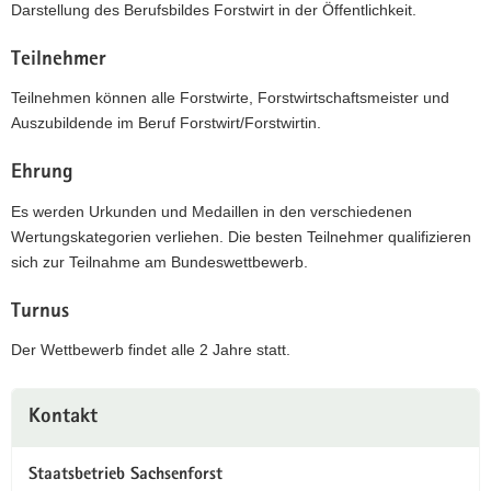
Darstellung des Berufsbildes Forstwirt in der Öffentlichkeit.
a
v
Teilnehmer
i
Teilnehmen können alle Forstwirte, Forstwirtschaftsmeister und
g
Auszubildende im Beruf Forstwirt/Forstwirtin.
a
t
Ehrung
i
o
Es werden Urkunden und Medaillen in den verschiedenen
n
Wertungskategorien verliehen. Die besten Teilnehmer qualifizieren
sich zur Teilnahme am Bundeswettbewerb.
Turnus
Der Wettbewerb findet alle 2 Jahre statt.
Weitere
Kontakt
Information
Staatsbetrieb Sachsenforst