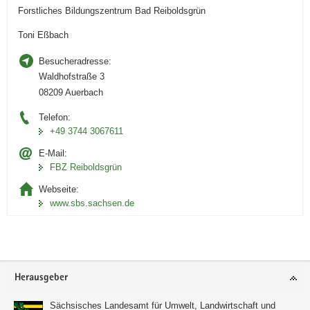
Forstliches Bildungszentrum Bad Reiboldsgrün
Toni Eßbach
Besucheradresse:
Waldhofstraße 3
08209 Auerbach
Telefon:
+49 3744 3067611
E-Mail:
FBZ Reiboldsgrün
Webseite:
www.sbs.sachsen.de
Footer-
Herausgeber
Bereich
Sächsisches Landesamt für Umwelt, Landwirtschaft und