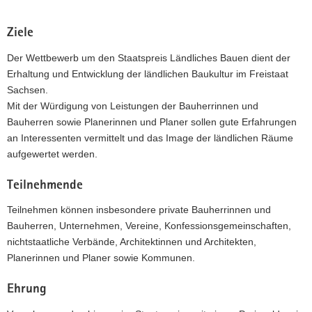
a
v
Ziele
i
Der Wettbewerb um den Staatspreis Ländliches Bauen dient der
g
Erhaltung und Entwicklung der ländlichen Baukultur im Freistaat
a
Sachsen.
t
Mit der Würdigung von Leistungen der Bauherrinnen und
i
Bauherren sowie Planerinnen und Planer sollen gute Erfahrungen
o
an Interessenten vermittelt und das Image der ländlichen Räume
n
aufgewertet werden.
Teilnehmende
Teilnehmen können insbesondere private Bauherrinnen und
Bauherren, Unternehmen, Vereine, Konfessionsgemeinschaften,
nichtstaatliche Verbände, Architektinnen und Architekten,
Planerinnen und Planer sowie Kommunen.
Ehrung