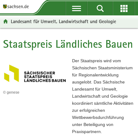
P
P
H
W
F
o
o
a
e
o
r
r
u
i
o
Landesamt für Umwelt, Landwirtschaft und Geologie
t
t
p
t
t
a
a
t
e
e
l
l
i
r
r
Staatspreis Ländliches Bauen
Hauptinhalt
ü
n
n
e
-
b
a
h
I
B
e
v
a
n
e
Der Staatspreis wird vom
r
i
l
f
r
Sächsischen Staatsministerium
g
g
t
o
e
für Regionalentwicklung
r
a
r
i
ausgelobt. Das Sächsische
e
t
m
c
Landesamt für Umwelt,
© genese
i
i
a
h
Landwirtschaft und Geologie
f
o
t
koordiniert sämtliche Aktivitäten
e
n
i
zur erfolgreichen
n
o
Wettbewerbsdurchführung
d
n
unter Beteiligung von
e
Praxispartnern.
N