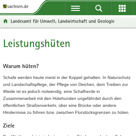
P
P
H
W
F
o
o
a
e
o
r
r
u
i
o
Landesamt für Umwelt, Landwirtschaft und Geologie
t
t
p
t
t
a
a
t
e
e
l
l
i
r
r
Leistungshüten
Hauptinhalt
ü
n
n
e
-
b
a
h
I
B
e
v
a
n
e
r
i
l
f
r
Warum hüten?
g
g
t
o
e
Schafe werden heute meist in der Koppel gehalten. In Naturschutz
r
a
r
i
und Landschaftspflege, der Pflege von Deichen, dem Treiben zur
e
t
m
c
Weide ist es jedoch notwendig, eine Schafherde in
i
i
a
h
Zusammenarbeit mit den Hütehunden ungefährdet durch den
f
o
t
öffentlichen Straßenverkehr, über eine Brücke oder andere
e
n
i
Hindernisse zu führen bzw. zwischen Flurstücksgrenzen zu hüten.
n
o
d
n
Ziele
e
N