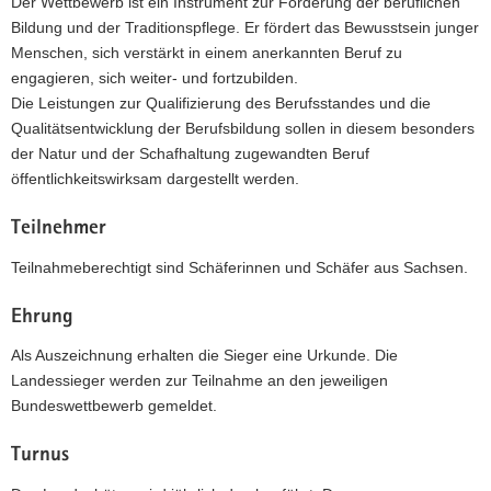
Der Wettbewerb ist ein Instrument zur Förderung der beruflichen
a
Bildung und der Traditionspflege. Er fördert das Bewusstsein junger
v
Menschen, sich verstärkt in einem anerkannten Beruf zu
i
engagieren, sich weiter- und fortzubilden.
g
Die Leistungen zur Qualifizierung des Berufsstandes und die
a
Qualitätsentwicklung der Berufsbildung sollen in diesem besonders
t
der Natur und der Schafhaltung zugewandten Beruf
i
öffentlichkeitswirksam dargestellt werden.
o
n
Teilnehmer
Teilnahmeberechtigt sind Schäferinnen und Schäfer aus Sachsen.
Ehrung
Als Auszeichnung erhalten die Sieger eine Urkunde. Die
Landessieger werden zur Teilnahme an den jeweiligen
Bundeswettbewerb gemeldet.
Turnus