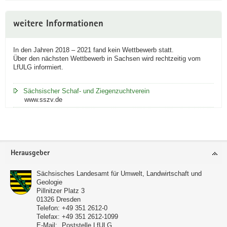
weitere Informationen
In den Jahren 2018 – 2021 fand kein Wettbewerb statt.
Über den nächsten Wettbewerb in Sachsen wird rechtzeitig vom
LfULG informiert.
Sächsischer Schaf- und Ziegenzuchtverein
www.sszv.de
Footer-
Herausgeber
Bereich
Sächsisches Landesamt für Umwelt, Landwirtschaft und
Geologie
Pillnitzer Platz 3
01326
Dresden
Telefon:
+49 351 2612-0
Telefax:
+49 351 2612-1099
E-Mail:
Poststelle LfULG